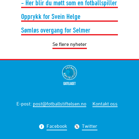
- Her blir du møtt som en fotballspiller
Opprykk for Svein Helge
Sømløs overgang for Selmer
Se flere nyheter
E-post
:
post@fotballstiftelsen.no
Kontakt oss
Facebook
Twitter