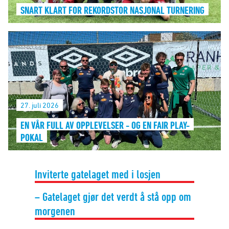
SNART KLART FOR REKORDSTOR NASJONAL TURNERING
27. juli 2026
EN VÅR FULL AV OPPLEVELSER - OG EN FAIR PLAY-
POKAL
Inviterte gatelaget med i losjen
– Gatelaget gjør det verdt å stå opp om
morgenen