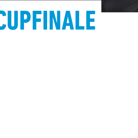
CUPFINALE
amme
2.30 og
GER