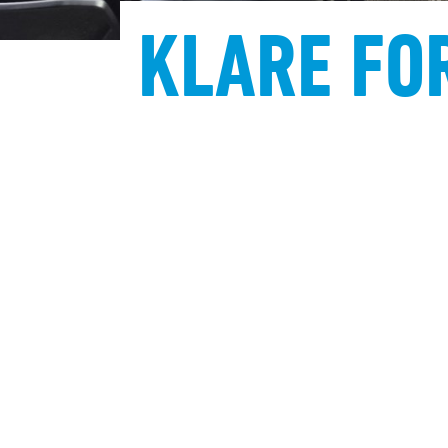
KLARE FO
Noe
klubbe
s
NYHETER