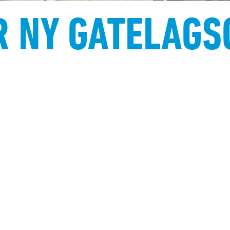
R NY GATELAGS
n timer før herrecupfinalen lørdag, møtes de s
ne i gatelagscupfinalen. Ta turen til Kringsjå kl 1
e kampen som har scoringsgaranti.
KAMPER OG TURNERIN
Forsiden
/
Nyheter
/
ANNONSE:
GATELAGENE